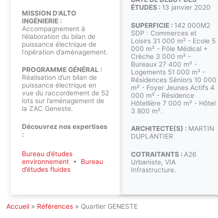
ÉTUDES :
13 janvier 2020
MISSION D'ALTO
INGÉNIERIE :
SUPERFICIE :
142 000M2
Accompagnement à
SDP : Commerces et
l’élaboration du bilan de
Loisirs 31 000 m² - Ecole 5
puissance électrique de
000 m² - Pôle Médical +
l’opération d’aménagement.
Crèche 3 000 m² -
Bureaux 27 400 m² -
PROGRAMME GÉNÉRAL :
Logements 51 000 m² -
Réalisation d’un bilan de
Résidences Séniors 10 000
puissance électrique en
m² - Foyer Jeunes Actifs 4
vue du raccordement de 52
000 m² - Résidence
lots sur l’aménagement de
Hôtellière 7 000 m² - Hôtel
la ZAC Geneste.
3 800 m².
Découvrez nos expertises
ARCHITECTE(S) :
MARTIN
:
DUPLANTIER
Bureau d’études
COTRAITANTS :
A26
environnement
•
Bureau
Urbaniste, VIA
d’études fluides
Infrastructure.
Accueil
»
Références
»
Quartier GENESTE