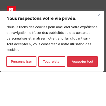
Nous respectons votre vie privée.
INGÉNIERIE DE L’ÉNERGIE ET DE L’ENVIRONNEMENT
CONCEVONS, ENSEMBLE, L’ENVIRONNEMENT BÂTI DE DEMAIN
Nous utilisons des cookies pour améliorer votre expérience
de navigation, diffuser des publicités ou des contenus
CONTACT
Tel. +33 (0)1 64 68 18 50
personnalisés et analyser notre trafic. En cliquant sur «
L
I
F
Tout accepter », vous consentez à notre utilisation des
i
n
a
n
s
c
cookies.
k
t
e
Nos agences
e
a
b
d
g
o
Personnaliser
Tout rejeter
Accepter tout
Bureau d'études Île de France
i
r
o
n
a
k
Bureau d'études Bordeaux
-
m
-
Bureau d'études Lyon
i
f
n
CONTACT
Tel. +33 (0)1 64 68 18 50
L
I
F
i
n
a
n
s
c
k
t
e
e
a
b