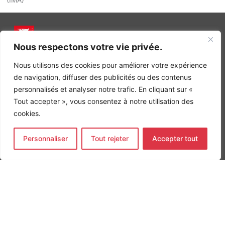
(IMA)
Nous respectons votre vie privée.
INGÉNIERIE DE L’ÉNERGIE ET DE L’ENVIRONNEMENT
CONCEVONS, ENSEMBLE, L’ENVIRONNEMENT BÂTI DE DEMAIN
Nous utilisons des cookies pour améliorer votre expérience
de navigation, diffuser des publicités ou des contenus
CONTACT
personnalisés et analyser notre trafic. En cliquant sur «
Tel. +33 (0)1 64 68 18 50
L
I
F
Tout accepter », vous consentez à notre utilisation des
i
n
a
cookies.
n
s
c
k
t
e
Nos agences
e
a
b
Personnaliser
Tout rejeter
Accepter tout
d
g
o
Bureau d'études Île de France
i
r
o
n
a
k
Bureau d'études Bordeaux
-
m
-
Bureau d'études Lyon
i
f
n
CONTACT
Tel. +33 (0)1 64 68 18 50
L
I
F
i
n
a
n
s
c
k
t
e