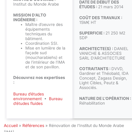
DATE DE DÉBUT DES
Institut du Monde Arabe
ÉTUDES :
21 mars 2014
MISSION D'ALTO
COÛT DES TRAVAUX :
INGÉNIERIE :
15M€ HT
Maître d’oeuvre des
équipements
SUPERFICIE :
21 250 M2
techniques du
SDP
bâtiment.
Coordination SSI.
Mise en lumière de la
ARCHITECTE(S) :
DANIEL
façade sud
VANICHE & ASSOCIES
(moucharabiehs) et
SARL D'ARCHITECTURE
de l’intérieur de l’IMA
et de son pavillon.
COTRAITANTS :
DVVD,
Gardiner et Théobald, IDA
Découvrez nos expertises
Concept, Zagass Design,
:
Light Cibles, Peutz &
Associés.
Bureau d’études
NATURE DE L'OPÉRATION :
environnement
•
Bureau
Réhabilitation
d’études fluides
Accueil
»
Références
»
Rénovation de l’Institut du Monde Arabe