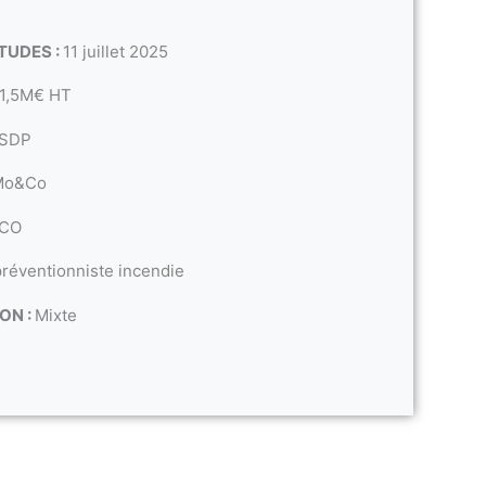
TUDES :
11 juillet 2025
1,5M€ HT
 SDP
Mo&Co
CO
réventionniste incendie
ON :
Mixte