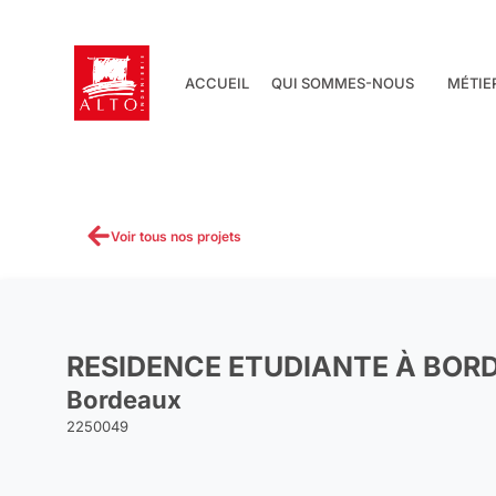
Aller
au
contenu
ACCUEIL
QUI SOMMES-NOUS
MÉTIE
Voir tous nos projets
RESIDENCE ETUDIANTE À BOR
Bordeaux
2250049