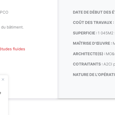
OPCO
DATE DE DÉBUT DES É
COÛT DES TRAVAUX :
 du bâtiment.
SUPERFICIE :
1 045M2
MAÎTRISE D'ŒUVRE :
études fluides
ARCHITECTE(S) :
MO&
COTRAITANTS :
A2CI p
NATURE DE L'OPÉRATI
e