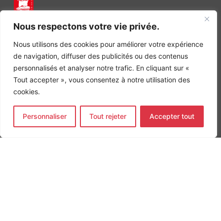
INGÉNIERIE DE L’ÉNERGIE ET DE L’ENVIRONNEMENT
Nous respectons votre vie privée.
CONCEVONS, ENSEMBLE, L’ENVIRONNEMENT BÂTI DE DEMAIN
Nous utilisons des cookies pour améliorer votre expérience
CONTACT
de navigation, diffuser des publicités ou des contenus
Tel. +33 (0)1 64 68 18 50
personnalisés et analyser notre trafic. En cliquant sur «
L
I
F
i
n
a
Tout accepter », vous consentez à notre utilisation des
n
s
c
cookies.
k
t
e
Nos agences
e
a
b
d
g
o
Bureau d'études Île de France
Personnaliser
Tout rejeter
Accepter tout
i
r
o
n
a
k
Bureau d'études Bordeaux
-
m
-
Bureau d'études Lyon
i
f
n
CONTACT
Tel. +33 (0)1 64 68 18 50
L
I
F
i
n
a
n
s
c
k
t
e
e
a
b
d
g
o
MENTIONS LÉGALES
i
r
o