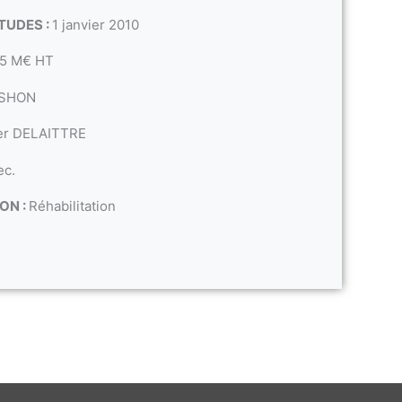
TUDES :
1 janvier 2010
5 M€ HT
 SHON
ier DELAITTRE
ec.
ON :
Réhabilitation