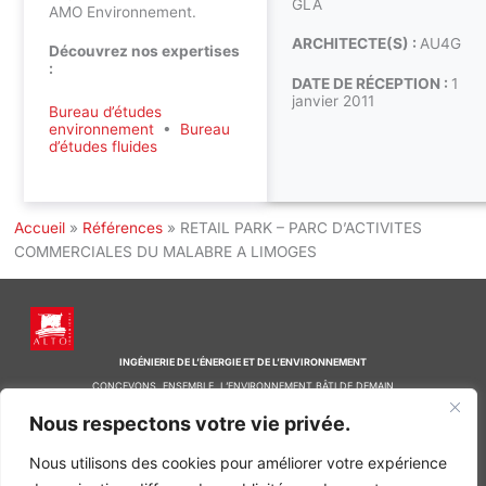
GLA
AMO Environnement.
ARCHITECTE(S) :
AU4G
Découvrez nos expertises
:
DATE DE RÉCEPTION :
1
janvier 2011
Bureau d’études
environnement
•
Bureau
d’études fluides
Accueil
»
Références
»
RETAIL PARK – PARC D’ACTIVITES
COMMERCIALES DU MALABRE A LIMOGES
INGÉNIERIE DE L’ÉNERGIE ET DE L’ENVIRONNEMENT
CONCEVONS, ENSEMBLE, L’ENVIRONNEMENT BÂTI DE DEMAIN
Nous respectons votre vie privée.
CONTACT
Tel. +33 (0)1 64 68 18 50
Nous utilisons des cookies pour améliorer votre expérience
L
I
F
i
n
a