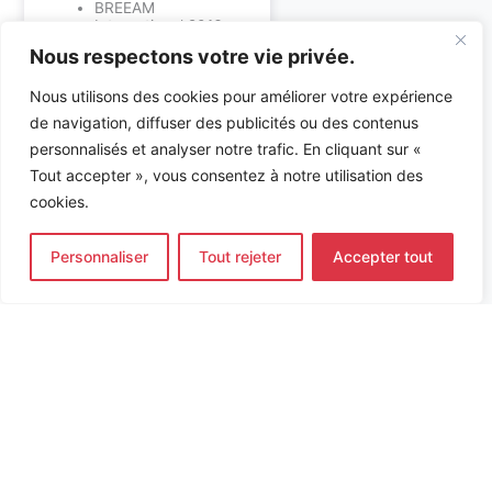
BREEAM
International 2016
Excellent,
Nous respectons votre vie privée.
E+C- et WiredScore
niveau Gold
Nous utilisons des cookies pour améliorer votre expérience
En savoir plus sur ALTO
de navigation, diffuser des publicités ou des contenus
Ingénierie :
personnalisés et analyser notre trafic. En cliquant sur «
Tout accepter », vous consentez à notre utilisation des
Bureau d’études
environnement
cookies.
Bureau d’études
techniques : fluides &
électricité
Personnaliser
Tout rejeter
Accepter tout
Accueil
»
Références
»
Déconstruction et reconstruction d’un
immeuble de bureaux ROTONDE – NODEA
INGÉNIERIE DE L’ÉNERGIE ET DE L’ENVIRONNEMENT