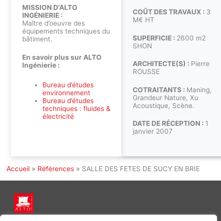
MISSION D'ALTO
COÛT DES TRAVAUX :
3
INGÉNIERIE :
M€ HT
Maître d’oeuvre des
équipements techniques du
SUPERFICIE :
2600 m2
bâtiment.
SHON
En savoir plus sur ALTO
ARCHITECTE(S) :
Pierre
Ingénierie :
ROUSSE
Bureau d’études
COTRAITANTS :
Maning,
environnement
Grandeur Nature, Xu
Bureau d’études
Acoustique, Scène.
techniques : fluides &
électricité
DATE DE RÉCEPTION :
1
janvier 2007
Accueil
»
Références
»
SALLE DES FETES DE SUCY EN BRIE
INGÉNIERIE DE L’ÉNERGIE ET DE L’ENVIRONNEMENT