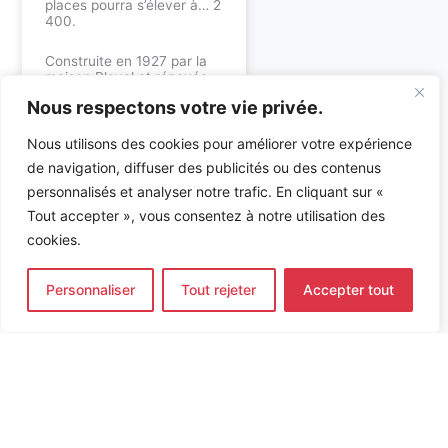
places pourra s’élever à… 2
400.
Construite en 1927 par la
maison Pleyel et rénovée
entre 2004 puis 2006 par
Nous respectons votre vie privée.
François Ceria Architectes,
la salle s’est modernisée
pour ne plus s’ouvrir
Nous utilisons des cookies pour améliorer votre expérience
désormais qu’aux musiques
de navigation, diffuser des publicités ou des contenus
actuelles.
personnalisés et analyser notre trafic. En cliquant sur «
En savoir plus sur ALTO
Tout accepter », vous consentez à notre utilisation des
Ingénierie :
cookies.
Bureau d’études
environnement
Personnaliser
Tout rejeter
Accepter tout
Bureau d’études
techniques : fluides &
électricité
Accueil
»
Références
»
Salle PLEYEL