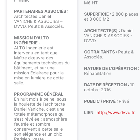
M€ HT
PARTENAIRES ASSOCIÉS :
SUPERFICIE :
2 800 places
Architectes Daniel
et 8 000 M2
VANICHE & ASSOCIES –
DVVD, Peutz & Associés.
ARCHITECTE(S) :
Daniel
VANICHE & ASSOCIES -
MISSION D'ALTO
DVVD
INGÉNIERIE :
ALTO Ingénierie est
COTRAITANTS :
Peutz &
intervenu en tant que
Associés.
Maître d’œuvre des
équipements techniques du
bâtiment, et sur une
NATURE DE L'OPÉRATION :
mission Eclairage pour la
Réhabilitation
mise en lumière de cette
salle.
DATE DE RÉCEPTION :
10
octobre 2016
PROGRAMME GÉNÉRAL :
En huit mois à peine, sous
PUBLIC / PRIVÉ :
Privé
la houlette de l’architecte
Daniel Vaniche, c’est une
LIEN :
http://www.dvvd.fr
totale métamorphose qui
s’est révélée : atmosphère
feutrée et sombre
conservent à cette salle
son élégance et un chic
Parisien, vaste,