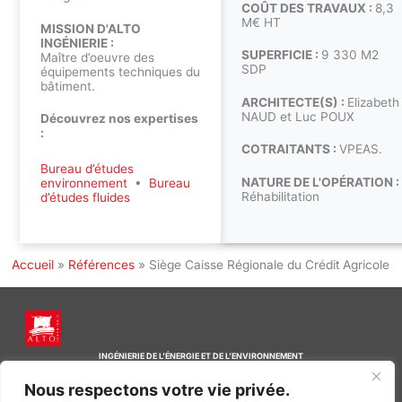
COÛT DES TRAVAUX :
8,3
M€ HT
MISSION D'ALTO
INGÉNIERIE :
SUPERFICIE :
9 330 M2
Maître d’oeuvre des
SDP
équipements techniques du
bâtiment.
ARCHITECTE(S) :
Elizabeth
NAUD et Luc POUX
Découvrez nos expertises
:
COTRAITANTS :
VPEAS.
Bureau d’études
NATURE DE L'OPÉRATION :
environnement
•
Bureau
Réhabilitation
d’études fluides
Accueil
»
Références
»
Siège Caisse Régionale du Crédit Agricole
INGÉNIERIE DE L’ÉNERGIE ET DE L’ENVIRONNEMENT
CONCEVONS, ENSEMBLE, L’ENVIRONNEMENT BÂTI DE DEMAIN
Nous respectons votre vie privée.