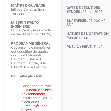
MAÎTRE D’OUVRAGE :
DATE DE DÉBUT DES
Eiffage Construction
ÉTUDES :
25 mai 2023
Tertiaire
SUPERFICIE :
25 000M2
MISSION D'ALTO
SDP
INGÉNIERIE :
Etude d’analyse du cycle
NATURE DE L'OPÉRATION :
de vie du bâtiment (ACV).
Réhabilitation
PROGRAMME GÉNÉRAL :
PUBLIC / PRIVÉ :
Privé
Cet ensemble immobilier
est constitué de quatre
corps de bâtiments :
Bâtiment Pillet-Will,
Bâtiment Laffitte, Aile
Pillet-Will, Aile Laffitte.
Pour aller plus loin :
Conception durable
—
Bureau d’études
environnement
Installations CVC &
électriques —
Bureau d’études
fluides