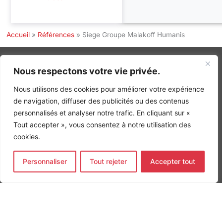
Accueil
»
Références
»
Siege Groupe Malakoff Humanis
Nous respectons votre vie privée.
INGÉNIERIE DE L’ÉNERGIE ET DE L’ENVIRONNEMENT
Nous utilisons des cookies pour améliorer votre expérience
CONCEVONS, ENSEMBLE, L’ENVIRONNEMENT BÂTI DE DEMAIN
de navigation, diffuser des publicités ou des contenus
personnalisés et analyser notre trafic. En cliquant sur «
CONTACT
Tout accepter », vous consentez à notre utilisation des
Tel. +33 (0)1 64 68 18 50
L
I
F
cookies.
i
n
a
n
s
c
k
t
e
Nos agences
Personnaliser
Tout rejeter
Accepter tout
e
a
b
d
g
o
Bureau d'études Île de France
i
r
o
n
a
k
Bureau d'études Bordeaux
-
m
-
Bureau d'études Lyon
i
f
n
CONTACT