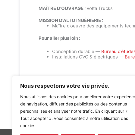
MAÎTRE D’OUVRAGE :
Volta Trucks
MISSION D'ALTO INGÉNIERIE :
Maître d’oeuvre des équipements tech
Pour aller plus loin :
Conception durable —
Bureau d’étude
Installations CVC & électriques —
Bure
Nous respectons votre vie privée.
Nous utilisons des cookies pour améliorer votre expérienc
de navigation, diffuser des publicités ou des contenus
personnalisés et analyser notre trafic. En cliquant sur «
Accueil
»
Références
»
Réhabilitation d’un bâtiment d’a
Tout accepter », vous consentez à notre utilisation des
cookies.