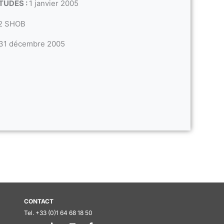
TUDES :
1 janvier 2005
2 SHOB
31 décembre 2005
CONTACT
Tel. +33 (0)1 64 68 18 50
L
I
F