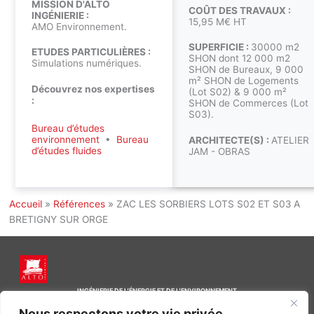
MISSION D'ALTO
COÛT DES TRAVAUX :
INGÉNIERIE :
15,95 M€ HT
AMO Environnement.
SUPERFICIE :
30000 m2
ETUDES PARTICULIÈRES :
SHON dont 12 000 m2
Simulations numériques.
SHON de Bureaux, 9 000
m² SHON de Logements
Découvrez nos expertises
(Lot S02) & 9 000 m²
:
SHON de Commerces (Lot
S03).
Bureau d’études
environnement
•
Bureau
ARCHITECTE(S) :
ATELIER
d’études fluides
JAM - OBRAS
Accueil
»
Références
»
ZAC LES SORBIERS LOTS S02 ET S03 A
BRETIGNY SUR ORGE
INGÉNIERIE DE L’ÉNERGIE ET DE L’ENVIRONNEMENT
CONCEVONS, ENSEMBLE, L’ENVIRONNEMENT BÂTI DE DEMAIN
Nous respectons votre vie privée.