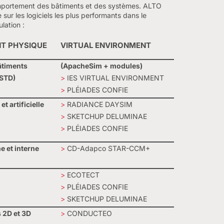
portement des bâtiments et des systèmes. ALTO
 sur les logiciels les plus performants dans le
lation :
T PHYSIQUE
VIRTUAL ENVIRONMENT
âtiments
(ApacheSim + modules)
(STD)
>
IES VIRTUAL ENVIRONMENT
>
PLÉIADES CONFIE
t artificielle
>
RADIANCE DAYSIM
>
SKETCHUP DELUMINAE
>
PLÉIADES CONFIE
e et interne
>
CD-Adapco STAR-CCM+
>
ECOTECT
>
PLÉIADES CONFIE
>
SKETCHUP DELUMINAE
 2D et 3D
>
CONDUCTEO