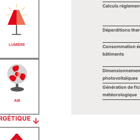
Calculs réglemen
D
éperditions the
LUMIÈRE
Consommation én
bâtiments
Dimensionnement
photovoltaïques
G
énération de
fic
météorologique
AIR
RGÉTIQUE