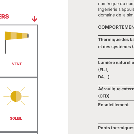
numérique du com
Ingénierie s’appuie
domaine de la simu
ERS
COMPORTEMEN
Thermique des b
et des systèmes 
?
Lumière naturelle e
VENT
(FLJ,
DA…)
Aéraulique extern
(CFD)
Ensoleillement
SOLEIL
Ponts thermiques