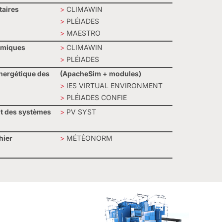
taires
>
CLIMAWIN
>
PLÉIADES
>
MAESTRO
rmiques
>
CLIMAWIN
>
PLÉIADES
ergétique des
(ApacheSim + modules)
>
IES VIRTUAL ENVIRONMENT
>
PLÉIADES CONFIE
 des systèmes
>
PV SYST
hier
>
MÉTÉONORM