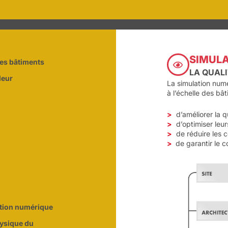
SIMULA
les bâtiments
LA QUALI
leur
La simulation numé
à l’échelle des bât
>
d’améliorer la q
>
d’optimiser leu
>
de réduire les c
>
de garantir le 
ation numérique
physique du