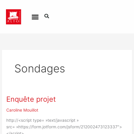
Aller
au
contenu
Sondages
Enquête projet
Enquête
projet
Caroline Mouillot
http://<script type= »text/javascript »
src= »https://form.jotform.com/jsform/212002473123337″>
</script>