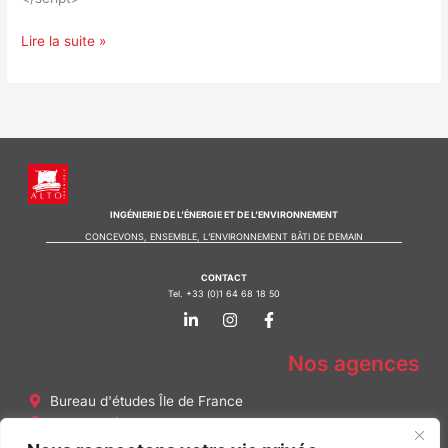
Lire la suite »
INGÉNIERIE DE L’ÉNERGIE ET DE L’ENVIRONNEMENT
CONCEVONS, ENSEMBLE, L’ENVIRONNEMENT BÂTI DE DEMAIN
CONTACT
Tel. +33 (0)1 64 68 18 50
L
I
F
i
n
a
n
s
c
k
t
e
Nos agences
e
a
b
d
g
o
Bureau d'études Île de France
i
r
o
n
a
k
Bureau d'études Bordeaux
-
m
-
Bureau d'études Lyon