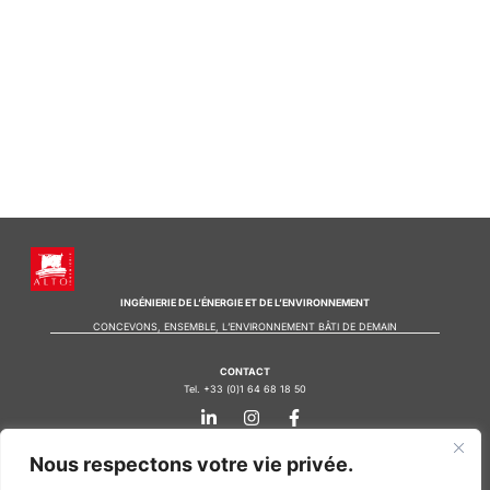
INGÉNIERIE DE L’ÉNERGIE ET DE L’ENVIRONNEMENT
CONCEVONS, ENSEMBLE, L’ENVIRONNEMENT BÂTI DE DEMAIN
CONTACT
Tel. +33 (0)1 64 68 18 50
L
I
F
i
n
a
n
s
c
k
t
e
Nos agences
Nous respectons votre vie privée.
e
a
b