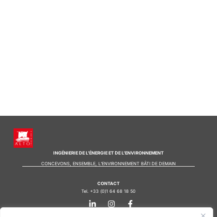
INGÉNIERIE DE L’ÉNERGIE ET DE L’ENVIRONNEMENT
CONCEVONS, ENSEMBLE, L’ENVIRONNEMENT BÂTI DE DEMAIN
CONTACT
Tel. +33 (0)1 64 68 18 50
L
I
F
i
n
a
n
s
c