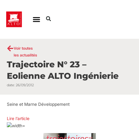
Aller
au
contenu
Voir toutes
les actualités
Trajectoire N° 23 –
Eolienne ALTO Ingénierie
date:
26/09/2012
Seine et Marne Développement
Lire l’article