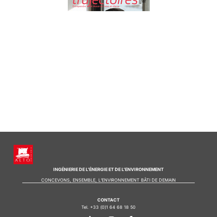
INGÉNIERIE DE L’ÉNERGIE ET DE L’ENVIRONNEMENT
CONCEVONS, ENSEMBLE, L’ENVIRONNEMENT BÂTI DE DEMAIN
CONTACT
Tel. +33 (0)1 64 68 18 50
L
I
F