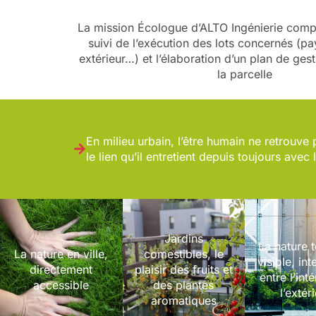
La mission Écologue d’ALTO Ingénierie comp
suivi de l’exécution des lots concernés (p
extérieur…) et l’élaboration d’un plan de ges
la parcelle
En milieu urbain, l’être humain ne retrouv
le lien qu’il entretient depuis toujours avec 
Jardins
La nature 
La nature en ville,
comestibles, le
visible, int
directement
plaisir des fruits et
entre l’inté
accessible
des plantes
l’extér
aromatiques