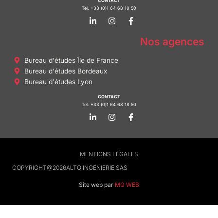
CONTACT
Tel. +33 (0)1 64 68 18 50
L
I
F
i
n
a
n
s
c
k
t
e
Nos agences
e
a
b
d
g
o
Bureau d'études Île de France
i
r
o
n
a
k
Bureau d'études Bordeaux
-
m
-
Bureau d'études Lyon
i
f
n
CONTACT
Tel. +33 (0)1 64 68 18 50
L
I
F
i
n
a
n
s
c
k
t
e
e
a
b
d
g
o
MENTIONS LÉGALES
i
r
o
n
a
k
COPYRIGHT
@2026
ALTO INGÉNIERIE SAS
-
m
-
i
f
Site web par
MG WEB
n