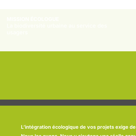
MISSION ÉCOLOGUE
La biodiversité urbaine au service des
usagers
L’intégration écologique de vos projets
exige de