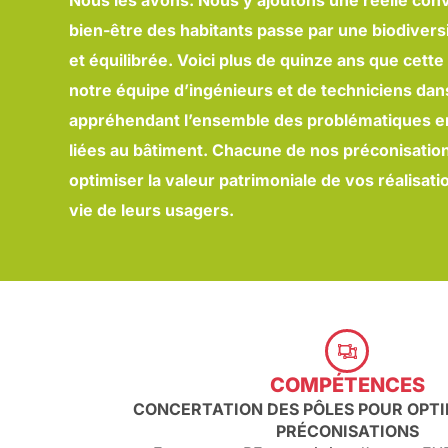
Nous
les avons. Nous y ajoutons une réelle
conv
bien-être des
habitants passe par une biodivers
et équilibrée.
Voici plus de quinze ans que cett
notre équipe
d’ingénieurs et de techniciens da
appréhendant l’ensemble
des problématiques 
liées au bâtiment. Chacune de nos
préconisation
optimiser
la valeur patrimoniale de vos
réalisati
vie
de leurs usagers.
COMPÉTENCES
CONCERTATION DES PÔLES POUR OPTI
PRÉCONISATIONS