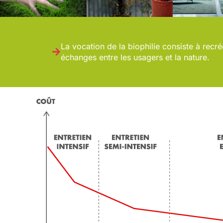
La vocation de la biophilie consiste à recré
échanges entre les usagers et la nature.