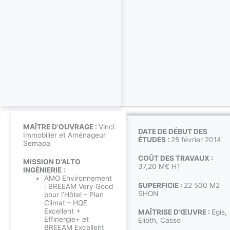
MAÎTRE D’OUVRAGE :
Vinci
DATE DE DÉBUT DES
Immobilier et Aménageur
ÉTUDES :
25 février 2014
Semapa
COÛT DES TRAVAUX :
MISSION D'ALTO
37,20 M€ HT
INGÉNIERIE :
AMO Environnement
SUPERFICIE :
22 500 M2
: BREEAM Very Good
SHON
pour l’Hôtel – Plan
Climat – HQE
Excellent +
MAÎTRISE D'ŒUVRE :
Egis,
Effinergie+ et
Elioth, Casso
BREEAM Excellent