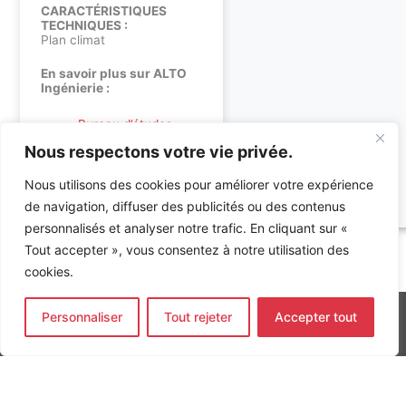
CARACTÉRISTIQUES
TECHNIQUES :
Plan climat
En savoir plus sur ALTO
Ingénierie :
Bureau d’études
environnement
Nous respectons votre vie privée.
Bureau d’études
techniques : fluides &
électricité
Nous utilisons des cookies pour améliorer votre expérience
de navigation, diffuser des publicités ou des contenus
personnalisés et analyser notre trafic. En cliquant sur «
Tout accepter », vous consentez à notre utilisation des
Accueil
»
Références
»
Projet mixte Bureaux – Hotel 3* et
Commerces dans le secteur Paul Bourget.
cookies.
Personnaliser
Tout rejeter
Accepter tout
INGÉNIERIE DE L’ÉNERGIE ET DE L’ENVIRONNEMENT
CONCEVONS, ENSEMBLE, L’ENVIRONNEMENT BÂTI DE DEMAIN