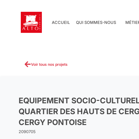
Aller
au
contenu
ACCUEIL
QUI SOMMES-NOUS
MÉTIE
Voir tous nos projets
EQUIPEMENT SOCIO-CULTURE
QUARTIER DES HAUTS DE CER
CERGY PONTOISE
2090705