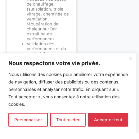
de chauffage
(surisolation, triple
vitrage, cheminée de
ventilation,
récupération de
chaleur sur l’air
extrait haute
performance).
Validation des
performances et du
confort thermique
par simulation
Nous respectons votre vie privée.
thermique
dynamique.
Optimisation des
Nous utilisons des cookies pour améliorer votre expérience
performances vis-à-
de navigation, diffuser des publicités ou des contenus
vis du confort visuel.
Suivi des
personnalisés et analyser notre trafic. En cliquant sur «
consommations
Tout accepter », vous consentez à notre utilisation des
énergétiques du site
pour vérification de
cookies.
l’obtention de
l’objectif 0 énergie.
Personnaliser
Tout rejeter
Accepter tout
CARACTÉRISTIQUES
TECHNIQUES :
PAC – Photovoltaique –