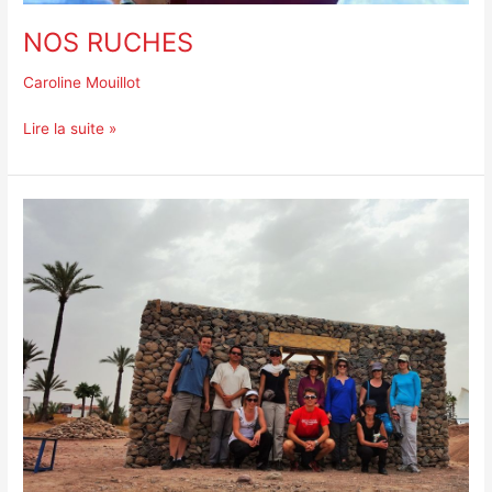
NOS RUCHES
Caroline Mouillot
Lire la suite »
MISSION
BÉNÉVOLE
AU
MAROC
/
MAISONS
EN
GABION